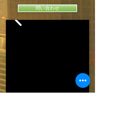
問い合わせ
粉末射出成形（MIM,CIM）技術サポー
MIM,CIM部品の受注、販売
炭化ケイ素部品の販売