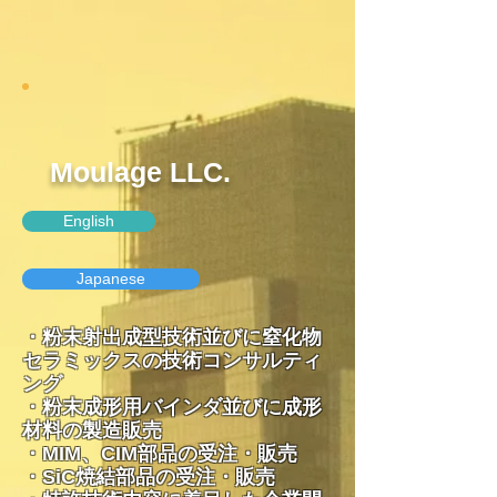
Moulage LLC.
English
Japanese
・粉末射出成型技術並びに窒化物
セラミックスの技術コンサルティ
ング
・
粉末成形用バインダ並びに成形
材料の製造販売
​​・MIM、CIM部品の受注・販売
・SiC焼結部品の受注・販売