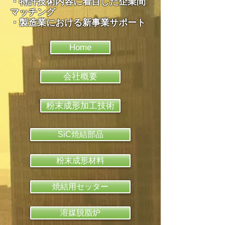
​・特許技術内容に着目した企業間
マッチング
・製造業における新事業サポート
Home
会社概要
粉末成形加工技術
SiC焼結部品
粉末成形材料
焼結用セッター
溶媒脱脂炉